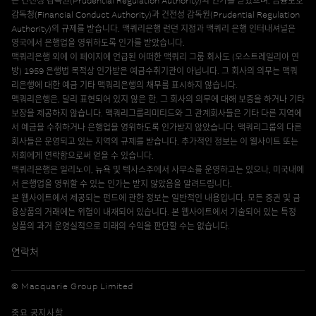
은 건전성 감독원(Prudential Regulation Authority)의 인가를 받았으며, 금융보호
감독청(Financial Conduct Authority)과 건전성 감독원(Prudential Regulation
Authority)의 규제를 받습니다. 맥쿼리은행 런던 지점과 맥쿼리 은행 인터내셔널은
영국에서 은행업을 영위하도록 인가를 받았습니다.
맥쿼리은행 외에 이 페이지에 언급된 어떠한 맥쿼리 그룹 회사도 (오스트레일리아 연
방) 1959 은행법 목적상 인가받은 예금수취기관이 아닙니다. 그 회사의 의무는 맥쿼
리은행에 대한 예금 기타 맥쿼리은행의 채무를 표시하지 않습니다.
맥쿼리은행은, 달리 표현되어 있지 않은 한, 그 회사의 의무에 대해 보증을 하거나 기타
보장을 제공하지 않습니다. 맥쿼리그룹리미티드와 그 관계회사들은 기타 다른 지역에
서 예금을 수취하거나 은행업을 영위하도록 인가받지 않았습니다. 맥쿼리그룹의 다른
회사들은 운영되고 있는 지역의 규제를 받습니다. 추가적인 정보는 이 웹사이트 또는
저희에게 연락함으로써 얻을 수 있습니다.
맥쿼리은행은 일리노이, 뉴욕 및 텍사스주에서 사무소를 운영하고는 있으나, 미국내에
서 은행업을 영위할 수 있는 인가는 받지 않았음을 알려드립니다.
본 웹사이트에서 제공되는 펀드에 관한 정보는 일반적인 내용입니다. 모든 증권 및 금
융상품의 거래에는 위험이 내재되어 있습니다. 본 웹사이트에서 기술되어 있는 특정
상품의 과거 운영실적으로 미래의 수익을 판단할 수는 없습니다.
연락처
© Macquarie Group Limited
중요 공지사항