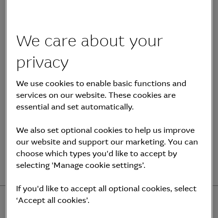
목표 IT 부하(IT Load) 25.44MW 규모의 하이퍼스케
2
일급 코로케이션 데이터센터로, 연면적 41,919m
에
총 12개층(지하 2층 – 지상 10층)으로 구성되어 있습
We care about your
니다. 본건 데이터센터의 임차인은 (주)엘지씨엔에스입
privacy
니다. 임차인은 본건 데이터센터 전체에 관한 임대차계
약을 체결하고, 여러 데이터센터 이용자들과 해당 데이
We use cookies to enable basic functions and
터센터 부분에 상응하는 데이터센터 이용계약을 체결하
services on our website. These cookies are
essential and set automatically.
였습니다. 데이터센터 이용자들은 이용계약을 체결한
공간에 서버랙, 서버, 저장장치 등을 자체 비용으로 설
We also set optional cookies to help us improve
치, 유지보수, 관리하며 활용합니다.
our website and support our marketing. You can
choose which types you'd like to accept by
selecting 'Manage cookie settings’.
If you'd like to accept all optional cookies, select
‘Accept all cookies’.