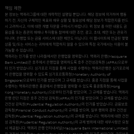
책임 제한
본 정보는 맥쿼리그룹에 대한 개략적인 설명일 뿐입니다. 해당 정보에 의거하여 행동
하기 전, 자신의 구체적인 목표와 재무 상황 및 필요성에 해당 정보가 적합한지를 반드
시 고려하시고, 이에 대한 개별 자문을 구하시기 바랍니다. 위 정보 중 어떤 내용도 금
융상품 또는 증권의 매매나 투자활동 참여에 대한 조언, 광고, 초대, 제안 또는 권유가
아니며, 은행업 또는 금융 서비스에 대한 제안도 아닙니다. 이 웹사이트에 언급된 몇몇
상품 및/또는 서비스는 귀하에게 적합하지 않을 수 있으며 특정 국가에서는 이용이 불
가능할 수 있습니다.
맥쿼리는 인가를 받은 나라들에서만 은행업을 영위합니다. 맥쿼리 은행(Macquarie
Bank Limited)은 호주에서 은행업을 영위하도록 호주 건전성감독원 (APRA)으로부
터 인가 받았습니다. 싱가포르 지점을 통해 사업을 수행하는 맥쿼리은행은 싱가포르에
서 은행업을 영위할 수 있도록 싱가포르통화청(Monetary Authority of
Singapore)으로부터 인가를 받았으며 그 규제를 받습니다. 홍콩 지점을 통해 사업을
수행하는 맥쿼리은행은 홍콩에서 은행업을 영위할 수 있도록 홍콩통화청(Hong
Kong Monetary Authority)으로부터 인가를 받았으며, 그 규제를 받습니다. 맥쿼리
은행 런던 지점은 호주 건전성 감독원(APRA)의 인가를 받았으며 그 규제를 받습니다.
건전성 감독원(Prudential Regulation Authority)의 인가를 받았습니다. 금융보호
감독청(Financial Conduct Authority)의 규제를 받으며, 일부 행위의 경우 건전성
감독원(Prudential Regulation Authority)의 규제를 받습니다. 맥쿼리에 대한 건전
성 감독원(Prudential Regulation Authority)의 규제 범위에 대한 세부사항은 요청
시 제공됩니다. 맥쿼리 은행 인터내셔널(Macquarie Bank International Limited)