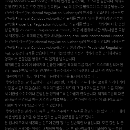
Kong Monetary Authority)으로부터 인가를 받았으며, 그 규제를 받습니다. 맥쿼리
은행 런던 지점은 호주 건전성 감독원(APRA)의 인가를 받았으며 그 규제를 받습니다.
건전성 감독원(Prudential Regulation Authority)의 인가를 받았습니다. 금융보호
감독청(Financial Conduct Authority)의 규제를 받으며, 일부 행위의 경우 건전성
감독원(Prudential Regulation Authority)의 규제를 받습니다. 맥쿼리에 대한 건전
성 감독원(Prudential Regulation Authority)의 규제 범위에 대한 세부사항은 요청
시 제공됩니다. 맥쿼리 은행 인터내셔널(Macquarie Bank International Limited)
은 건전성 감독원(Prudential Regulation Authority)의 인가를 받았으며, 금융보호
감독청(Financial Conduct Authority)과 건전성 감독원(Prudential Regulation
Authority)의 규제를 받습니다. 맥쿼리은행 런던 지점과 맥쿼리 은행 인터내셔널은
영국에서 은행업을 영위하도록 인가를 받았습니다.
맥쿼리은행 외에 이 페이지에 언급된 어떠한 맥쿼리 그룹 회사도 (오스트레일리아 연
방) 1959 은행법 목적상 인가받은 예금수취기관이 아닙니다. 그 회사의 의무는 맥쿼
리은행에 대한 예금 기타 맥쿼리은행의 채무를 표시하지 않습니다.
맥쿼리은행은, 달리 표현되어 있지 않은 한, 그 회사의 의무에 대해 보증을 하거나 기타
보장을 제공하지 않습니다. 맥쿼리그룹리미티드와 그 관계회사들은 기타 다른 지역에
서 예금을 수취하거나 은행업을 영위하도록 인가받지 않았습니다. 맥쿼리그룹의 다른
회사들은 운영되고 있는 지역의 규제를 받습니다. 추가적인 정보는 이 웹사이트 또는
저희에게 연락함으로써 얻을 수 있습니다.
맥쿼리은행은 일리노이, 뉴욕 및 텍사스주에서 사무소를 운영하고는 있으나, 미국내에
서 은행업을 영위할 수 있는 인가는 받지 않았음을 알려드립니다.
본 웹사이트에서 제공되는 펀드에 관한 정보는 일반적인 내용입니다. 모든 증권 및 금
융상품의 거래에는 위험이 내재되어 있습니다. 본 웹사이트에서 기술되어 있는 특정