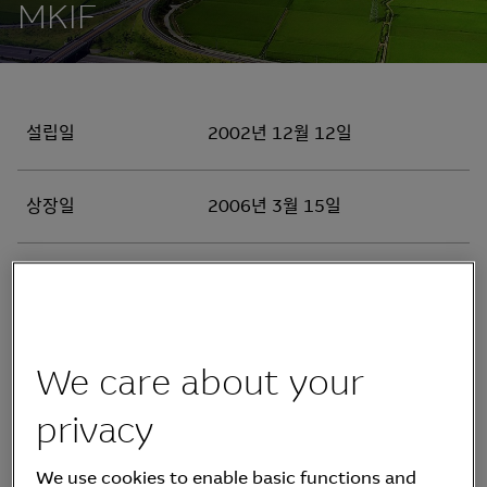
MKIF
설립일
2002년 12월 12일
상장일
2006년 3월 15일
민투법에서 허용하는 국내 인프라
투자대상
자산
한국거래소(맥쿼리인프라:
We care about your
종목코드
KS.088980)
privacy
총발행주식수
478,921,993주
We use cookies to enable basic functions and